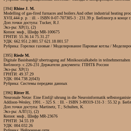
[394]
Rhine J. M.
Modelling of gas-fired furnaces and boilers.And other industrial heating p
XVII,444 p. p. : ill. - ISBN 0-07-707305-3 : 231.39 р. Библиогр.в кон
Доп.точки доступа: Tucker, R.J.
Экз-ры: ХР(1), (2)
Копия: мкф., Шифр MR-100675
ГРНТИ: 55.36.14 75.31.27
УДК: 662.951.2.001.57 621.18.001.57
Рубрика: Горелки газовые / Моделирование Паровые котлы / Моделиро
[395]
Riede M.
Digitale Basisband@:ubertragung auf Minikoaxialkabeln in teilnehmernahen Netz
Библиогр.:с.226-231 Держатели документа: ГПНТБ России
Экз-ры: ХР(1)
ГРНТИ: 49.37.29
УДК: 004.738.2(043)
Рубрика: Системы передачи данных
[396]
Ritter H.
Neuronale Netze: Eine Einf@:uhrung in die Neuroinformatik selbstorganisier
Addison-Wesley, 1991. - 325 S. : Ill. - ISBN 3-89319-131-3 : 55.32 р. 
Доп.точки доступа: Martinetz, T.; Schulten, K.
Экз-ры: АЛГ(1), (2)
Копия: мкф., Шифр MR-23676
ГРНТИ: 34.55.19
УДК: 004.032.26
Рубрика: Нейронные сети