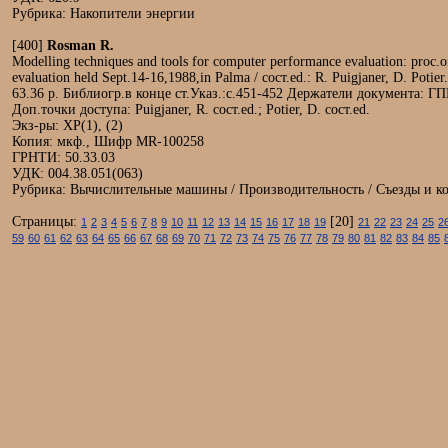
Рубрика: Накопители энергии
[400]
Rosman R.
Modelling techniques and tools for computer performance evaluation: proc.o
evaluation held Sept.14-16,1988,in Palma / сост.ed.: R. Puigjaner, D. Potie
63.36 р. Библиогр.в конце ст.Указ.:с.451-452 Держатели документа: 
Доп.точки доступа: Puigjaner, R. сост.ed.; Potier, D. сост.ed.
Экз-ры: ХР(1), (2)
Копия: мкф., Шифр MR-100258
ГРНТИ: 50.33.03
УДК: 004.38.051(063)
Рубрика: Вычислительные машины / Производительность / Съезды и 
Страницы:
[20]
1
2
3
4
5
6
7
8
9
10
11
12
13
14
15
16
17
18
19
21
22
23
24
25
2
59
60
61
62
63
64
65
66
67
68
69
70
71
72
73
74
75
76
77
78
79
80
81
82
83
84
85