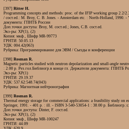
[397]
Ritter H.
Programming concepts and methods: proc. of the IFIP working group 2.2/2.3
/ сост.ed.: M. Broy, C. B. Jones. - Amsterdam etc. : North-Holland, 1990.
документа: ГПНТБ России
Доп.точки доступа: Broy, M. сост.ed.; Jones, C.B. сост.ed.
Экз-ры: ХР(1), (2)
Копия: мкф., Шифр MR-99773
ГРНТИ: 50.05.13
УДК: 004.42(063)
Рубрика: Программирование для ЭВМ / Съезды и конференции
[398]
Rosman R.
Magnetic particles studied with neutron depolarization and small-angle neutro
: 2.00 р. Рез.гол.Библиогр.в конце гл. Держатели документа: ГПНТБ Р
Экз-ры: ХР(1)
ГРНТИ: 29.19.37
УДК: 537.62:548.74(043)
Рубрика: Магнитная нейтронография
[399]
Rosman R.
Thermal energy storage for commercial applications: a feasibility study on e
Springer, 1991. - 401 p. : ill. - ISBN 3-540-53054-1 : 38.00 р. Библио
Доп.точки доступа: Dinter, F. сост.ed.
Экз-ры: ХР(1), (2)
Копия: мкф., Шифр MR-100247
ГРНТИ: 44.09
УДК: 620.9