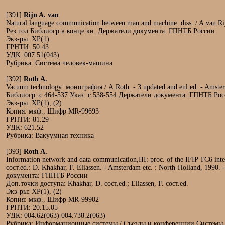
[391]
Rijn A. van
Natural language communication between man and machine: diss. / A.van Rijn.
Рез.гол.Библиогр.в конце кн. Держатели документа: ГПНТБ России
Экз-ры: ХР(1)
ГРНТИ: 50.43
УДК: 007.51(043)
Рубрика: Система человек-машина
[392]
Roth A.
Vacuum technology: монография / A.Roth. - 3 updated and enl.ed. - Amsterd
Библиогр.:с.464-537.Указ.:с.538-554 Держатели документа: ГПНТБ Ро
Экз-ры: ХР(1), (2)
Копия: мкф., Шифр MR-99693
ГРНТИ: 81.29
УДК: 621.52
Рубрика: Вакуумная техника
[393]
Roth A.
Information network and data communication,III: proc. of the IFIP TC6 int
сост.ed.: D. Khakhar, F. Eliassen. - Amsterdam etc. : North-Holland, 1990.
документа: ГПНТБ России
Доп.точки доступа: Khakhar, D. сост.ed.; Eliassen, F. сост.ed.
Экз-ры: ХР(1), (2)
Копия: мкф., Шифр MR-99902
ГРНТИ: 20.15.05
УДК: 004.62(063) 004.738.2(063)
Рубрика: Информационные системы / Съезды и конференции Системы 