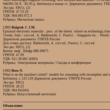
946395-56-X : 85.95 р. Библиогр.в конце ст. Держатели документа: Г
Экз-ры: ХР(1), (2)
ГРНТИ: 47.53.29
УДК: 004.083.072.3
Рубрика: Магнитная запись
[389]
Ruigrok J. J.M.
Epitaxial electronic materials : proc. of the Intern. school on technology,cha
Trieste, Italy / сост.ed.: A. Baldereschi, C. Paorici. - Singapore etc. : Worl
Держатели документа: ГПНТБ России
Доп.точки доступа: Baldereschi, A. сост.ed.; Paorici, C. сост.ed.
Экз-ры: ХР(1), (2)
Копия: мкф., Шифр MR-99675
ГРНТИ: 47.09
УДК: 621.38.002.3(063)
Рубрика: Электронные материалы / Съезды и конференции
[390]
Roos N.
What is on the machine's mind?: models for reasoning with incomplete and unce
Библиогр.:с.125-129 Держатели документа: ГПНТБ России
Экз-ры: ХР(1)
ГРНТИ: 28.23
УДК: 004.81(043)
Рубрика: Искусственный интеллект
Объявление: