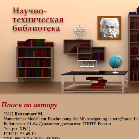
Поиск по автору
[381]
Rettenmayr M.
Numerisches Modell zur Beschreibung der Mikroseigerung in tern@:aren Legieru
Библиогр.:с.61-64 Держатели документа: ГПНТБ России
Экз-ры: ХР(1)
ГРНТИ: 53.49.19
УДК: 669.017:620.192.43(043)