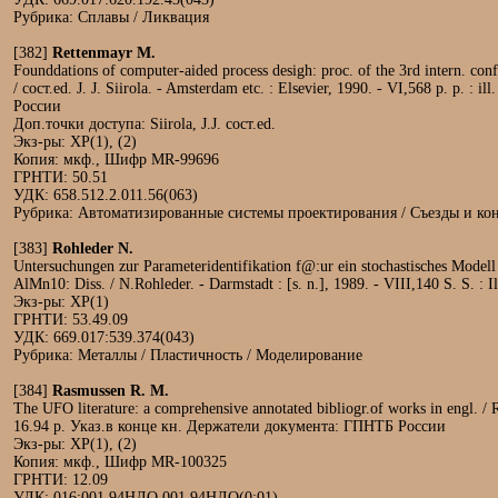
Рубрика: Сплавы / Ликвация
[382]
Rettenmayr M.
Founddations of computer-aided process desigh: proc. of the 3rd intern. co
/ сост.ed. J. J. Siirola. - Amsterdam etc. : Elsevier, 1990. - VI,568 p. p
России
Доп.точки доступа: Siirola, J.J. сост.ed.
Экз-ры: ХР(1), (2)
Копия: мкф., Шифр MR-99696
ГРНТИ: 50.51
УДК: 658.512.2.011.56(063)
Рубрика: Автоматизированные системы проектирования / Съезды и к
[383]
Rohleder N.
Untersuchungen zur Parameteridentifikation f@:ur ein stochastisches Model
AlMn10: Diss. / N.Rohleder. - Darmstadt : [s. n.], 1989. - VIII,140 S. S.
Экз-ры: ХР(1)
ГРНТИ: 53.49.09
УДК: 669.017:539.374(043)
Рубрика: Металлы / Пластичность / Моделирование
[384]
Rasmussen R. M.
The UFO literature: a comprehensive annotated bibliogr.of works in engl. /
16.94 р. Указ.в конце кн. Держатели документа: ГПНТБ России
Экз-ры: ХР(1), (2)
Копия: мкф., Шифр MR-100325
ГРНТИ: 12.09
УДК: 016:001.94НЛО 001.94НЛО(0:01)